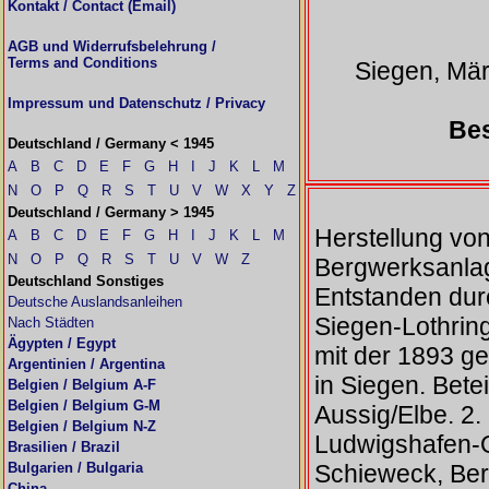
Kontakt / Contact (Email)
AGB und Widerrufsbelehrung /
Terms and Conditions
Siegen, Mär
Impressum und Datenschutz / Privacy
Bes
Deutschland / Germany < 1945
A
B
C
D
E
F
G
H
I
J
K
L
M
N
O
P
Q
R
S
T
U
V
W
X
Y
Z
Deutschland / Germany > 1945
Herstellung vo
A
B
C
D
E
F
G
H
I
J
K
L
M
N
O
P
Q
R
S
T
U
V
W
Z
Bergwerksanlag
Deutschland Sonstiges
Entstanden dur
Deutsche Auslandsanleihen
Siegen-Lothrin
Nach Städten
Ägypten / Egypt
mit der 1893 g
Argentinien / Argentina
in Siegen. Bet
Belgien / Belgium A-F
Belgien / Belgium G-M
Aussig/Elbe. 2
Belgien / Belgium N-Z
Ludwigshafen-O
Brasilien / Brazil
Bulgarien / Bulgaria
Schieweck, Ber
China