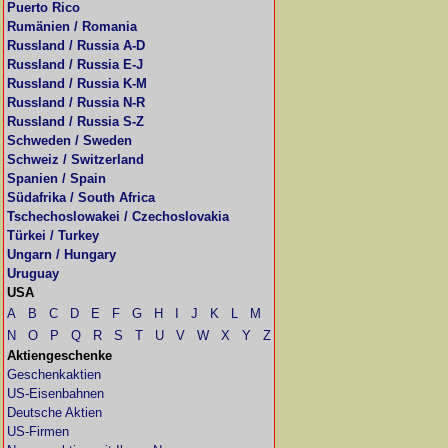
Puerto Rico
Rumänien / Romania
Russland / Russia A-D
Russland / Russia E-J
Russland / Russia K-M
Russland / Russia N-R
Russland / Russia S-Z
Schweden / Sweden
Schweiz / Switzerland
Spanien / Spain
Südafrika / South Africa
Tschechoslowakei / Czechoslovakia
Türkei / Turkey
Ungarn / Hungary
Uruguay
USA
A
B
C
D
E
F
G
H
I
J
K
L
M
N
O
P
Q
R
S
T
U
V
W
X
Y
Z
Aktiengeschenke
Geschenkaktien
US-Eisenbahnen
Deutsche Aktien
US-Firmen