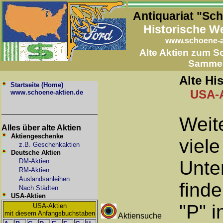
Antiquariat "Sc
Historische W
www.schoene-a
Alte Aktien zum 
Samme
Alte Hi
Startseite (Home)
USA-A
www.schoene-aktien.de
Weit
Alles über alte Aktien
Aktiengeschenke
viele
z.B. Geschenkaktien
Deutsche Aktien
DM-Aktien
Unte
RM-Aktien
Auslandsanleihen
finde
Nach Städten
USA-Aktien
"P" i
USA-Aktien
mit diesem Anfangsbuchstaben
Aktiensuche