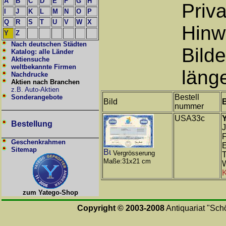
A
B
C
D
E
F
G
H
Priv
I
J
K
L
M
N
O
P
Q
R
S
T
U
V
W
X
Hinw
Y
Z
Nach deutschen Städten
Bilde
Katalog: alle Länder
Aktiensuche
weltbekannte Firmen
länge
Nachdrucke
Aktien nach Branchen
z.B. Auto-Aktien
Bestell
Sonderangebote
Bild
nummer
USA33c
Bestellung
J
F
Geschenkrahmen
E
Sitemap
Vergrösserung
T
Maße:31x21 cm
W
K
zum Yatego-Shop
Copyright © 2003-2008
Antiquariat "Schö