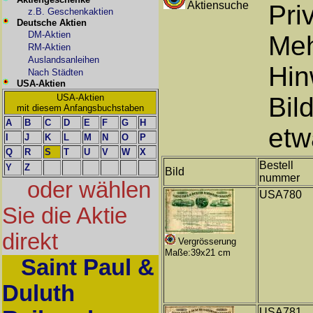
Aktiensuche
Pri
z.B. Geschenkaktien
Deutsche Aktien
DM-Aktien
Meh
RM-Aktien
Auslandsanleihen
Hin
Nach Städten
USA-Aktien
USA-Aktien
Bil
mit diesem Anfangsbuchstaben
A
B
C
D
E
F
G
H
etw
I
J
K
L
M
N
O
P
Q
R
S
T
U
V
W
X
Bestell
Y
Z
Bild
nummer
oder wählen
USA780
Sie die Aktie
direkt
Vergrösserung
Maße:39x21 cm
Saint Paul &
Duluth
USA781