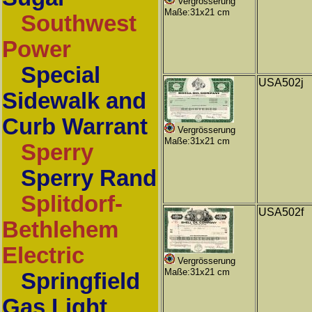
Vergrösserung
Maße:31x21 cm
Southwest
Power
Special
USA502j
Sidewalk and
Curb Warrant
Vergrösserung
Maße:31x21 cm
Sperry
Sperry Rand
Splitdorf-
USA502f
Bethlehem
Electric
Vergrösserung
Maße:31x21 cm
Springfield
Gas Light