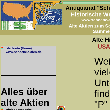
Antiquariat "Sc
Historische W
www.schoene-a
Alte Aktien zum 
Samme
Alte H
USA-
Startseite (Home)
www.schoene-aktien.de
Wei
vie
Unt
Alles über
fin
alte Aktien
"P"
Aktiengeschenke