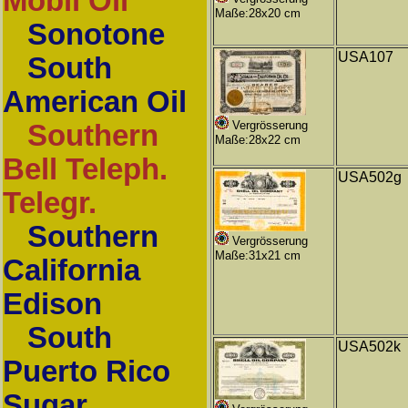
Mobil Oil
Maße:28x20 cm
Sonotone
USA107
South
American Oil
Vergrösserung
Southern
Maße:28x22 cm
Bell Teleph.
USA502g
Telegr.
Southern
Vergrösserung
Maße:31x21 cm
California
Edison
South
USA502k
Puerto Rico
Sugar