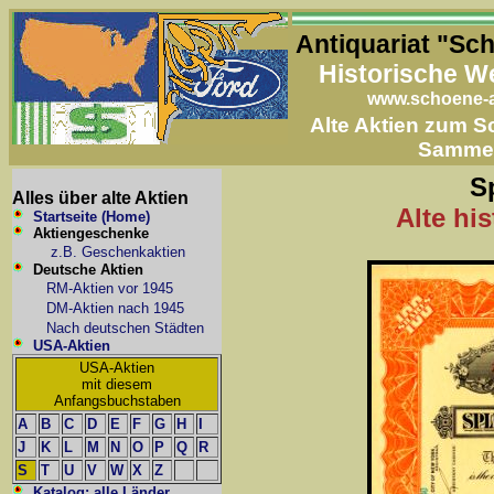
Antiquariat "Sc
Historische W
www.schoene-a
Alte Aktien zum 
Samme
S
Alles über alte Aktien
Alte hi
Startseite (Home)
Aktiengeschenke
z.B. Geschenkaktien
Deutsche Aktien
RM-Aktien vor 1945
DM-Aktien nach 1945
Nach deutschen Städten
USA-Aktien
USA-Aktien
mit diesem
Anfangsbuchstaben
A
B
C
D
E
F
G
H
I
J
K
L
M
N
O
P
Q
R
S
T
U
V
W
X
Z
Katalog: alle Länder