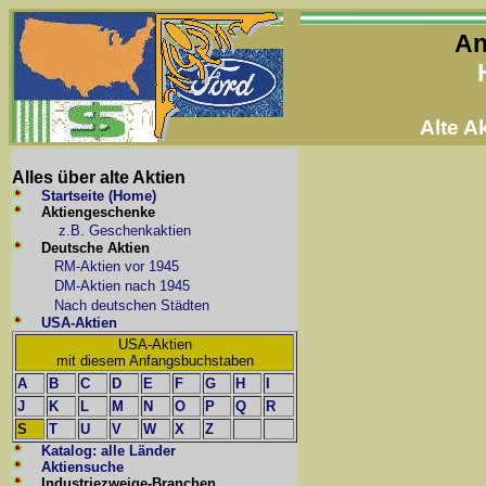
An
Alte 
Alles über alte Aktien
Startseite (Home)
Aktiengeschenke
z.B. Geschenkaktien
Deutsche Aktien
RM-Aktien vor 1945
DM-Aktien nach 1945
Nach deutschen Städten
USA-Aktien
USA-Aktien
mit diesem Anfangsbuchstaben
A
B
C
D
E
F
G
H
I
J
K
L
M
N
O
P
Q
R
S
T
U
V
W
X
Z
Katalog: alle Länder
Aktiensuche
Industriezweige-Branchen