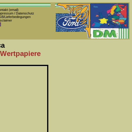
ntakt (email)
pressum / Datenschutz
B/Lieferbedingungen
sclaimer
ca
 Wertpapiere