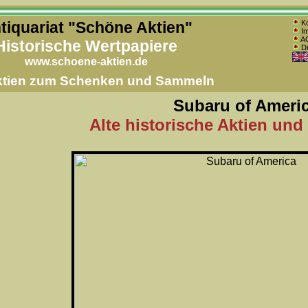
tiquariat "Schöne Aktien"
Ko
Im
AG
Historische Wertpapiere
Di
www.schoene-aktien.de
Aktien zum Schenken und Sammeln
Subaru of Ameri
Alte historische Aktien und