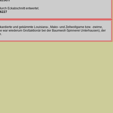
urch Eckabschnitt entwertet.
06227
kardierte und gekämmte Louisiana-, Mako- und Zellwollgarne bzw. -zwirne,
ese war wiederum Großaktionär bei der Baumwoll-Spinnerei Unterhausen), der
n.