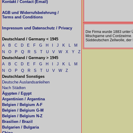
Kontakt / Contact (Email)
AGB und Widerrufsbelehrung /
Terms and Conditions
Impressum und Datenschutz / Privacy
Die Firma wurde 1883 unter Ü
Mischgarne und Cordzwirne. 
Deutschland / Germany < 1945
Süddeutschen Zellwolle, der 
A
B
C
D
E
F
G
H
I
J
K
L
M
N
O
P
Q
R
S
T
U
V
W
X
Y
Z
Deutschland / Germany > 1945
A
B
C
D
E
F
G
H
I
J
K
L
M
N
O
P
Q
R
S
T
U
V
W
Z
Deutschland Sonstiges
Deutsche Auslandsanleihen
Nach Städten
Ägypten / Egypt
Argentinien / Argentina
Belgien / Belgium A-F
Belgien / Belgium G-M
Belgien / Belgium N-Z
Brasilien / Brazil
Bulgarien / Bulgaria
China