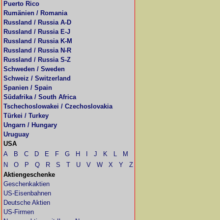
Puerto Rico
Rumänien / Romania
Russland / Russia A-D
Russland / Russia E-J
Russland / Russia K-M
Russland / Russia N-R
Russland / Russia S-Z
Schweden / Sweden
Schweiz / Switzerland
Spanien / Spain
Südafrika / South Africa
Tschechoslowakei / Czechoslovakia
Türkei / Turkey
Ungarn / Hungary
Uruguay
USA
A
B
C
D
E
F
G
H
I
J
K
L
M
N
O
P
Q
R
S
T
U
V
W
X
Y
Z
Aktiengeschenke
Geschenkaktien
US-Eisenbahnen
Deutsche Aktien
US-Firmen