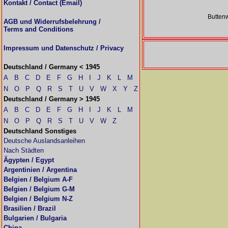
Kontakt / Contact (Email)
Buttenw
AGB und Widerrufsbelehrung /
Terms and Conditions
Impressum und Datenschutz / Privacy
Deutschland / Germany < 1945
A
B
C
D
E
F
G
H
I
J
K
L
M
N
O
P
Q
R
S
T
U
V
W
X
Y
Z
Deutschland / Germany > 1945
A
B
C
D
E
F
G
H
I
J
K
L
M
N
O
P
Q
R
S
T
U
V
W
Z
Deutschland Sonstiges
Deutsche Auslandsanleihen
Nach Städten
Ägypten / Egypt
Argentinien / Argentina
Belgien / Belgium A-F
Belgien / Belgium G-M
Belgien / Belgium N-Z
Brasilien / Brazil
Bulgarien / Bulgaria
China