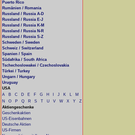
Puerto Rico
Rumänien / Romania
Russland / Russia A-D
Russland / Russia E-J
Russland / Russia K-M
Russland / Russia N-R
Russland / Russia S-Z
Schweden / Sweden
Schweiz / Switzerland
Spanien / Spain
Südafrika / South Africa
Tschechoslowakei / Czechoslovakia
Türkei / Turkey
Ungarn / Hungary
Uruguay
USA
A
B
C
D
E
F
G
H
I
J
K
L
M
N
O
P
Q
R
S
T
U
V
W
X
Y
Z
Aktiengeschenke
Geschenkaktien
US-Eisenbahnen
Deutsche Aktien
US-Firmen