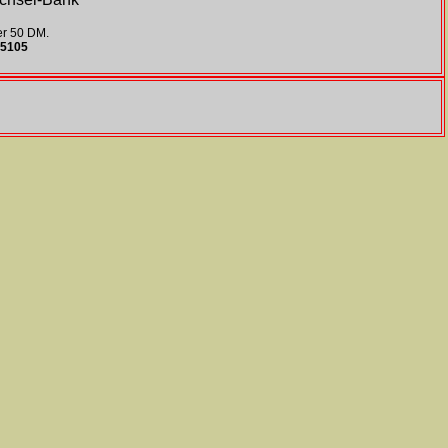
er 50 DM.
05105