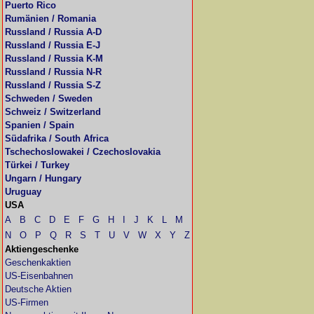
Puerto Rico
Rumänien / Romania
Russland / Russia A-D
Russland / Russia E-J
Russland / Russia K-M
Russland / Russia N-R
Russland / Russia S-Z
Schweden / Sweden
Schweiz / Switzerland
Spanien / Spain
Südafrika / South Africa
Tschechoslowakei / Czechoslovakia
Türkei / Turkey
Ungarn / Hungary
Uruguay
USA
A
B
C
D
E
F
G
H
I
J
K
L
M
N
O
P
Q
R
S
T
U
V
W
X
Y
Z
Aktiengeschenke
Geschenkaktien
US-Eisenbahnen
Deutsche Aktien
US-Firmen