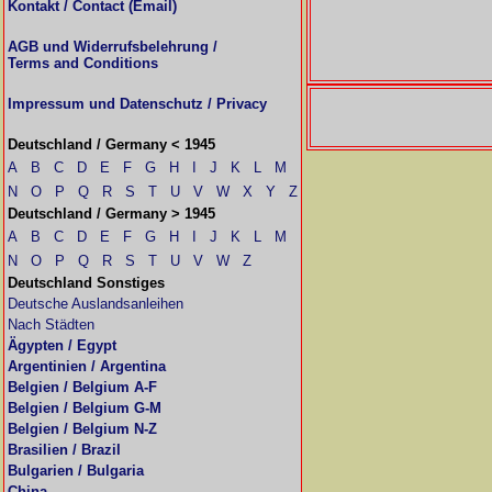
Kontakt / Contact (Email)
AGB und Widerrufsbelehrung /
Terms and Conditions
Impressum und Datenschutz / Privacy
Deutschland / Germany < 1945
A
B
C
D
E
F
G
H
I
J
K
L
M
N
O
P
Q
R
S
T
U
V
W
X
Y
Z
Deutschland / Germany > 1945
A
B
C
D
E
F
G
H
I
J
K
L
M
N
O
P
Q
R
S
T
U
V
W
Z
Deutschland Sonstiges
Deutsche Auslandsanleihen
Nach Städten
Ägypten / Egypt
Argentinien / Argentina
Belgien / Belgium A-F
Belgien / Belgium G-M
Belgien / Belgium N-Z
Brasilien / Brazil
Bulgarien / Bulgaria
China