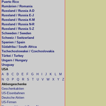
Puerto Rico
Rumänien / Romania
Russland / Russia A-D
Russland / Russia E-J
Russland / Russia K-M
Russland / Russia N-R
Russland / Russia S-Z
Schweden / Sweden
Schweiz / Switzerland
Spanien / Spain
Südafrika / South Africa
Tschechoslowakei / Czechoslovakia
Türkei / Turkey
Ungarn / Hungary
Uruguay
USA
A
B
C
D
E
F
G
H
I
J
K
L
M
N
O
P
Q
R
S
T
U
V
W
X
Y
Z
Aktiengeschenke
Geschenkaktien
US-Eisenbahnen
Deutsche Aktien
US-Firmen