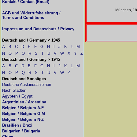
Kontakt / Contact (Email)
München, 18
AGB und Widerrufsbelehrung /
Terms and Conditions
Impressum und Datenschutz / Privacy
Deutschland / Germany < 1945
A
B
C
D
E
F
G
H
I
J
K
L
M
N
O
P
Q
R
S
T
U
V
W
X
Y
Z
Deutschland / Germany > 1945
A
B
C
D
E
F
G
H
I
J
K
L
M
N
O
P
Q
R
S
T
U
V
W
Z
Deutschland Sonstiges
Deutsche Auslandsanleihen
Nach Städten
Ägypten / Egypt
Argentinien / Argentina
Belgien / Belgium A-F
Belgien / Belgium G-M
Belgien / Belgium N-Z
Brasilien / Brazil
Bulgarien / Bulgaria
China