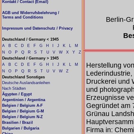
Kontakt / Contact (Email)
AGB und Widerrufsbelehrung /
Terms and Conditions
Berlin-G
Impressum und Datenschutz / Privacy
Bes
Deutschland / Germany < 1945
A
B
C
D
E
F
G
H
I
J
K
L
M
N
O
P
Q
R
S
T
U
V
W
X
Y
Z
Deutschland / Germany > 1945
Herstellung von
A
B
C
D
E
F
G
H
I
J
K
L
M
N
O
P
Q
R
S
T
U
V
W
Z
Lederindustrie,
Deutschland Sonstiges
Druckerei und W
Deutsche Auslandsanleihen
und photograph
Nach Städten
Ägypten / Egypt
Erzeugnisse ve
Argentinien / Argentina
Gegründet am 7
Belgien / Belgium A-F
Belgien / Belgium G-M
Grünau Landsho
Belgien / Belgium N-Z
Hauptversamml
Brasilien / Brazil
Bulgarien / Bulgaria
Firma in: Chem
China