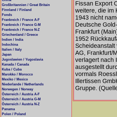
Fissan Export 
Großbritannien / Great Britain
weitere, die i
Finnland / Finland
Fonds
1943 nicht nam
Frankreich / France A-F
Deutsche Gold-
Frankreich / France G-M
Frankreich / France N-Z
Frankfurt (Main
Griechenland / Greece
1952 Rückkaufa
Indien / India
Scheideanstalt
Indochina
Italien / Italy
AG, Frankfurt/
Japan
verlagert nach
Jugoslawien / Yugoslavia
Kanada / Canada
ausgestellt dur
Kuba / Cuba
vormals Roessle
Marokko / Morocco
Mexiko / Mexico
Illertissen Gm
Niederlande / Netherlands
Gruppe. (Quell
Norwegen / Norway
Österreich / Austria A-F
Österreich / Austria G-M
Österreich / Austria N-Z
Panama
Polen / Poland