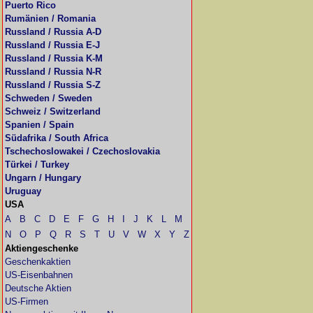
Puerto Rico
Rumänien / Romania
Russland / Russia A-D
Russland / Russia E-J
Russland / Russia K-M
Russland / Russia N-R
Russland / Russia S-Z
Schweden / Sweden
Schweiz / Switzerland
Spanien / Spain
Südafrika / South Africa
Tschechoslowakei / Czechoslovakia
Türkei / Turkey
Ungarn / Hungary
Uruguay
USA
A
B
C
D
E
F
G
H
I
J
K
L
M
N
O
P
Q
R
S
T
U
V
W
X
Y
Z
Aktiengeschenke
Geschenkaktien
US-Eisenbahnen
Deutsche Aktien
US-Firmen