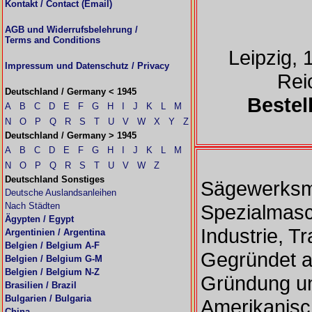
Kontakt / Contact (Email)
AGB und Widerrufsbelehrung /
Terms and Conditions
Leipzig, 
Impressum und Datenschutz / Privacy
Rei
Deutschland / Germany < 1945
Bestel
A
B
C
D
E
F
G
H
I
J
K
L
M
N
O
P
Q
R
S
T
U
V
W
X
Y
Z
Deutschland / Germany > 1945
A
B
C
D
E
F
G
H
I
J
K
L
M
N
O
P
Q
R
S
T
U
V
W
Z
Deutschland Sonstiges
Sägewerksm
Deutsche Auslandsanleihen
Nach Städten
Spezialmasch
Ägypten / Egypt
Industrie, T
Argentinien / Argentina
Belgien / Belgium A-F
Gegründet a
Belgien / Belgium G-M
Belgien / Belgium N-Z
Gründung u
Brasilien / Brazil
Bulgarien / Bulgaria
Amerikanisc
China