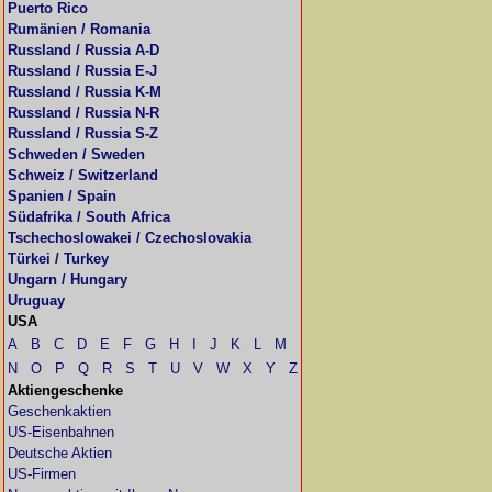
Puerto Rico
Rumänien / Romania
Russland / Russia A-D
Russland / Russia E-J
Russland / Russia K-M
Russland / Russia N-R
Russland / Russia S-Z
Schweden / Sweden
Schweiz / Switzerland
Spanien / Spain
Südafrika / South Africa
Tschechoslowakei / Czechoslovakia
Türkei / Turkey
Ungarn / Hungary
Uruguay
USA
A
B
C
D
E
F
G
H
I
J
K
L
M
N
O
P
Q
R
S
T
U
V
W
X
Y
Z
Aktiengeschenke
Geschenkaktien
US-Eisenbahnen
Deutsche Aktien
US-Firmen