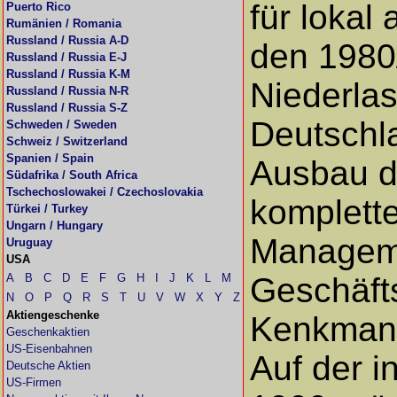
für lokal
Puerto Rico
Rumänien / Romania
Russland / Russia A-D
den 1980
Russland / Russia E-J
Russland / Russia K-M
Niederla
Russland / Russia N-R
Russland / Russia S-Z
Deutschla
Schweden / Sweden
Schweiz / Switzerland
Spanien / Spain
Ausbau d
Südafrika / South Africa
Tschechoslowakei / Czechoslovakia
komplett
Türkei / Turkey
Ungarn / Hungary
Manageme
Uruguay
USA
A
B
C
D
E
F
G
H
I
J
K
L
M
Geschäfts
N
O
P
Q
R
S
T
U
V
W
X
Y
Z
Aktiengeschenke
Kenkmann
Geschenkaktien
US-Eisenbahnen
Auf der i
Deutsche Aktien
US-Firmen