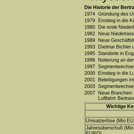
Die Historie der Bert
1974
Gründung des Un
1979
Einstieg in die 
1980
Die erste Nieder
1982
Neue Niederlassu
1989
Neue Geschäftsfe
1993
Dietmar Bichler
1995
Standorte in En
1996
Notierung an der
1997
Segmentwechsel
2000
Einstieg in die 
2001
Beteiligungen i
2003
Segmentwechsel 
2007
Neue Branchen: P
Luftfahrt: Bertr
Wichtige Ke
Umsatzerlöse (Mio E
Jahresüberschuß (Mio
EURO)