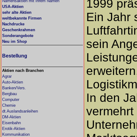
1999 präs
Namensaktien mit Ihrem Namen
USA-Aktien
sehr alte Aktien
Ein Jahr 
weltbekannte Firmen
Nachdrucke
Luftfahrt
Geschenkrahmen
Sonderangebote
sein Ange
Neu im Shop
Leistung
Bestellung
erweitern
Aktien nach Branchen
Agrar
Logistik
Auto-Aktien
Banken/Vers.
In den Ja
Bergbau
Computer
Chemie
vermehrt 
dt.Auslandsanleihen
DM-Aktien
Unterne
Eisenbahn
Erotik-Aktien
Kommunikation