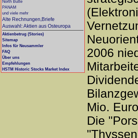
North Butte
PANAM
(Elektron
und viele mehr
Alte Rechnungen,Briefe
Vernetzu
Auswahl: Aktien aus Osteuropa
Aktienbetrug (Stories)
Neuorient
Sitemap
Infos für Neusammler
2006 nie
FAQ
Über uns
Mitarbei
Empfehlungen
HSTM Historic Stocks Market Index
Dividend
Bilanzgew
Mio. Euro
Die "Pors
"Thyssen