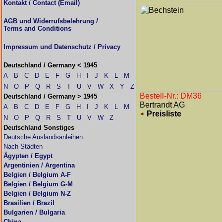
Kontakt / Contact (Email)
AGB und Widerrufsbelehrung /
Terms and Conditions
Impressum und Datenschutz / Privacy
Deutschland / Germany < 1945
A
B
C
D
E
F
G
H
I
J
K
L
M
N
O
P
Q
R
S
T
U
V
W
X
Y
Z
Bestell-Nr.: DM36
Deutschland / Germany > 1945
Bertrandt AG
A
B
C
D
E
F
G
H
I
J
K
L
M
Preisliste
N
O
P
Q
R
S
T
U
V
W
Z
Deutschland Sonstiges
Deutsche Auslandsanleihen
Nach Städten
Ägypten / Egypt
Argentinien / Argentina
Belgien / Belgium A-F
Belgien / Belgium G-M
Belgien / Belgium N-Z
Brasilien / Brazil
Bulgarien / Bulgaria
China