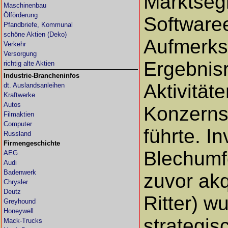
Marktseg
Maschinenbau
Ölförderung
Software
Pfandbriefe, Kommunal
schöne Aktien (Deko)
Aufmerksa
Verkehr
Versorgung
Ergebnis
richtig alte Aktien
Industrie-Brancheninfos
Aktivität
dt. Auslandsanleihen
Kraftwerke
Autos
Konzerns
Filmaktien
Computer
führte. I
Russland
Firmengeschichte
Blechumf
AEG
Audi
Badenwerk
zuvor ak
Chrysler
Deutz
Ritter) w
Greyhound
Honeywell
strategi
Mack-Trucks