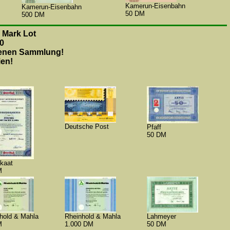
Kamerun-Eisenbahn
Kamerun-Eisenbahn
50 DM
500 DM
 Mark Lot
0
genen Sammlung!
ien!
Deutsche Post
Pfaff
50 DM
kaat
M
hold & Mahla
Rheinhold & Mahla
Lahmeyer
M
1.000 DM
50 DM