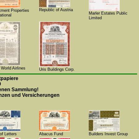
Republic of Austria
tment Properties
Marler Estates Public
ational
Limited
 World Airlines
Uris Buildings Corp.
papiere
0
genen Sammlung!
anzen und Versicherungen
of Letters
Abacus Fund
Builders Invest Group