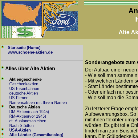
An
Alte A
Startseite (Home)
www.schoene-aktien.de
Sonderangebote zum Au
Alles über Alte Aktien
Der Aufbau einer neuen 
- Wie soll man sammeln
Aktiengeschenke
- Mit welchen Ländern 
Geschenkaktien
- Statt Länder bestimm
US-Eisenbahnen
- Oder einfach nur best
deutsche Aktien
- Wie soll man die Sa
US-Firmen
Namensaktien mit Ihrem Namen
Deutsche Aktien
Zu letzterer Frage empf
DM-Aktien(nach 1945)
Aufbewahrungsbox. So h
RM-Aktien(vor 1945)
mit ihnen flexibler umge
dt. Auslandsanleihen
würden. Es gibt tolle On
Nach Städten
USA-Aktien
findet man zum Beispie
Alle Länder (Gesamtkatalog)
kann. Ein Stülpdeckelkar