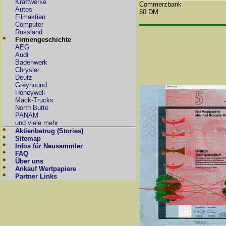
Kraftwerke
Commerzbank
Autos
50 DM
Filmaktien
Computer
Russland
Firmengeschichte
AEG
Audi
Badenwerk
Chrysler
Deutz
Greyhound
Honeywell
Mack-Trucks
North Butte
PANAM
und viele mehr
Aktienbetrug (Stories)
Sitemap
Infos für Neusammler
FAQ
Über uns
Ankauf Wertpapiere
Partner Links