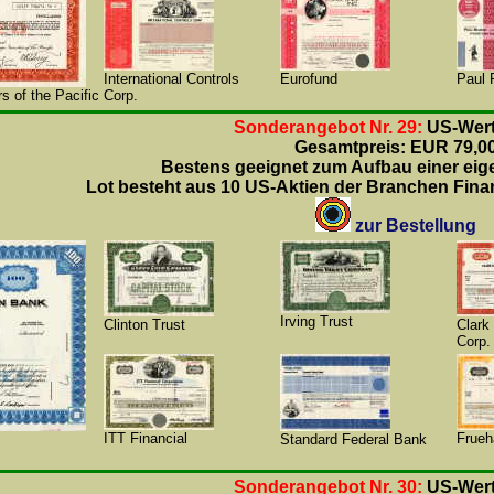
International Controls
Eurofund
Paul 
s of the Pacific
Corp.
Sonderangebot Nr. 29:
US-Wert
Gesamtpreis: EUR 79,0
Bestens geeignet zum Aufbau einer ei
Lot besteht aus 10 US-Aktien der Branchen Fin
zur Bestellung
Irving Trust
Clinton Trust
Clark
Corp.
ITT Financial
Frueh
Standard Federal Bank
Sonderangebot Nr. 30:
US-Wert