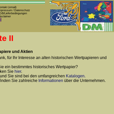
ntakt (email)
mpressum / Datenschutz
GB/Lieferbedingungen
sclaimer
e II
piere und Aktien
nk, für Ihr Interesse an alten historischen Wertpapieren und
e ein bestimmtes historisches Wertpapier?
cken Sie
hier
.
 und Sie sind bei den umfangreichen
Katalogen.
finden Sie zahlreiche
Informationen
über die Unternehmen.