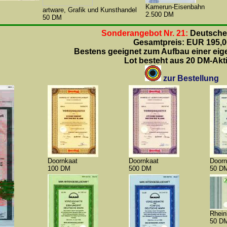
Kamerun-Eisenbahn
artware, Grafik und Kunsthandel
2.500 DM
50 DM
Sonderangebot Nr. 21:
Deutsche
Gesamtpreis: EUR 195,0
Bestens geeignet zum Aufbau einer ei
Lot besteht aus 20 DM-Akt
zur Bestellung
Doornkaat
Doornkaat
Doorn
100 DM
500 DM
50 D
Rhein
50 D