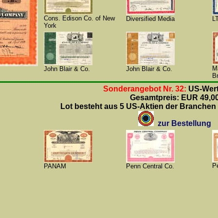
Cons. Edison Co. of New
Diversified Media
L
York
M
John Blair & Co.
John Blair & Co.
B
Sonderangebot Nr. 32:
US-Wert
Gesamtpreis: EUR 49,0
Lot besteht aus 5 US-Aktien der Branchen 
zur Bestellung
P
PANAM
Penn Central Co.