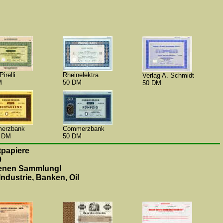
Pirelli
Rheinelektra
Verlag A. Schmidt
M
50 DM
50 DM
erzbank
Commerzbank
0 DM
50 DM
papiere
0
genen Sammlung!
ndustrie, Banken, Oil