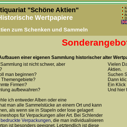
tiquariat "Schöne Aktien"
Ko
I
A
Historische Wertpapiere
Di
ktien zum Schenken und Sammeln
Sonderangebot
fbauen einer eigenen Sammlung historischer alter Wertpa
Sammlung ist nicht schwer, aber
Vielen Da
?
Aktien.
soll man beginnen?
Suchen Si
te Themengebiete?
Dann kli
immte Firmen?
Ein Klick
mmlung aufbewahren?
Und hier 
ehle ich entweder Alben oder eine
at man alle Sammelstücke an einem Ort und kann
hen, als wenn sie in Stapeln oder lose gelagert
lineshops für Verpackungen aller Art. Bei Schlender
l
bedruckte Verpackungen
, die man individualisieren
ton ist besonders geeignet. Letztendlich ist diese