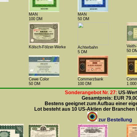
MAN
MAN
100 DM
50 DM
Veith-
Kölsch-Fölzer-Werke
Achterbahn
50 D
5 DM
Cewe Color
Commerzbank
Comm
50 DM
100 DM
1.00
Sonderangebot Nr. 27:
US-Wert
Gesamtpreis: EUR 79,0
Bestens geeignet zum Aufbau einer ei
Lot besteht aus 10 US-Aktien der Branchen I
zur Bestellung