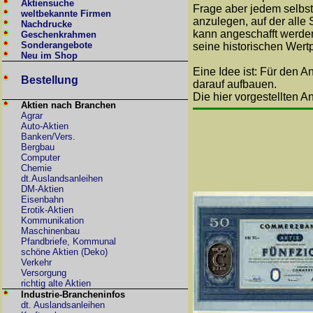
Aktiensuche
Frage aber jedem selbst 
weltbekannte Firmen
anzulegen, auf der alle
Nachdrucke
kann angeschafft werden
Geschenkrahmen
Sonderangebote
seine historischen Wert
Neu im Shop
Eine Idee ist: Für den 
Bestellung
darauf aufbauen.
Die hier vorgestellten A
Aktien nach Branchen
Agrar
Auto-Aktien
Banken/Vers.
Bergbau
Computer
Chemie
dt.Auslandsanleihen
DM-Aktien
Eisenbahn
Erotik-Aktien
Kommunikation
Maschinenbau
Pfandbriefe, Kommunal
schöne Aktien (Deko)
Verkehr
Versorgung
richtig alte Aktien
Industrie-Brancheninfos
dt. Auslandsanleihen