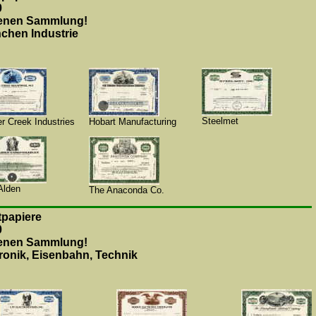
0
genen Sammlung!
nchen Industrie
Steelmet
r Creek Industries
Hobart Manufacturing
Alden
The Anaconda Co.
papiere
0
genen Sammlung!
ronik, Eisenbahn, Technik