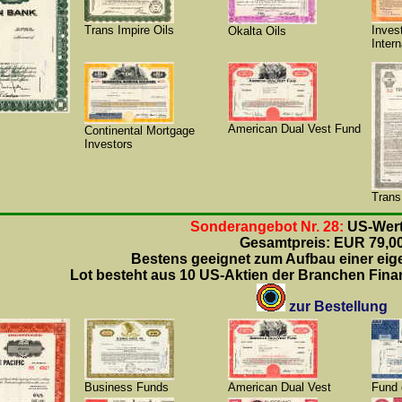
Trans Impire Oils
Inves
Okalta Oils
Intern
American Dual Vest Fund
Continental Mortgage
Investors
Trans
Sonderangebot Nr. 28:
US-Wert
Gesamtpreis: EUR 79,0
Bestens geeignet zum Aufbau einer ei
Lot besteht aus 10 US-Aktien der Branchen Fin
zur Bestellung
Business Funds
American Dual Vest
Fund 