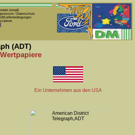
ntakt (email)
pressum / Datenschutz
B/Lieferbedingungen
sclaimer
aph (ADT)
 Wertpapiere
Ein Unternehmen aus den USA