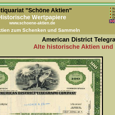
tiquariat "Schöne Aktien"
Ko
Im
AG
Historische Wertpapiere
Di
www.schoene-aktien.de
Aktien zum Schenken und Sammeln
American District Telegr
Alte historische Aktien und