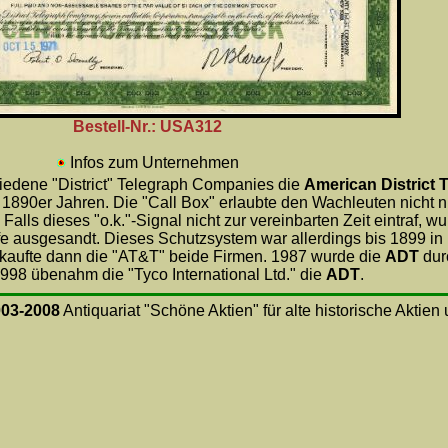
Bestell-Nr.: USA312
Infos zum Unternehmen
iedene "District" Telegraph Companies die
American District 
n 1890er Jahren. Die "Call Box" erlaubte den Wachleuten nicht 
". Falls dieses "o.k."-Signal nicht zur vereinbarten Zeit eint
e ausgesandt. Dieses Schutzsystem war allerdings bis 1899 in n
kaufte dann die "AT&T" beide Firmen. 1987 wurde die
ADT
dur
98 übenahm die "Tyco International Ltd." die
ADT
.
003-2008
Antiquariat "Schöne Aktien" für alte historische Aktie