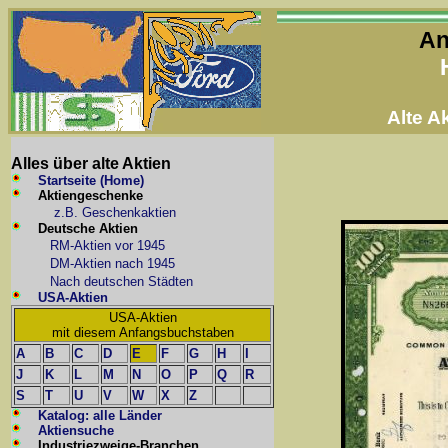
An
Alte 
Alles über alte Aktien
Startseite (Home)
Aktiengeschenke
z.B. Geschenkaktien
Deutsche Aktien
RM-Aktien vor 1945
DM-Aktien nach 1945
Nach deutschen Städten
USA-Aktien
USA-Aktien
mit diesem Anfangsbuchstaben
A
B
C
D
E
F
G
H
I
J
K
L
M
N
O
P
Q
R
S
T
U
V
W
X
Z
Katalog: alle Länder
Aktiensuche
Industriezweige-Branchen