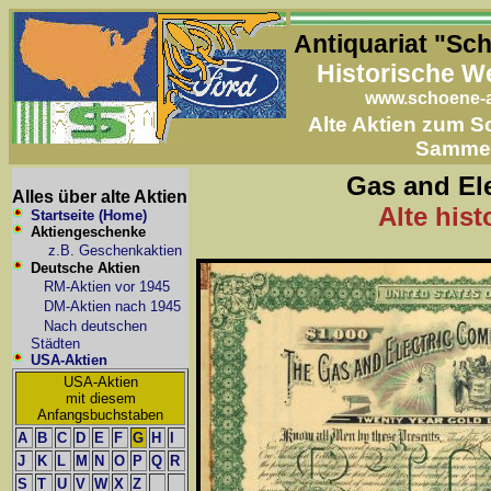
Antiquariat "Sc
Historische W
www.schoene-a
Alte Aktien zum 
Samme
Gas and El
Alles über alte Aktien
Alte his
Startseite (Home)
Aktiengeschenke
z.B. Geschenkaktien
Deutsche Aktien
RM-Aktien vor 1945
DM-Aktien nach 1945
Nach deutschen
Städten
USA-Aktien
USA-Aktien
mit diesem
Anfangsbuchstaben
A
B
C
D
E
F
G
H
I
J
K
L
M
N
O
P
Q
R
S
T
U
V
W
X
Z