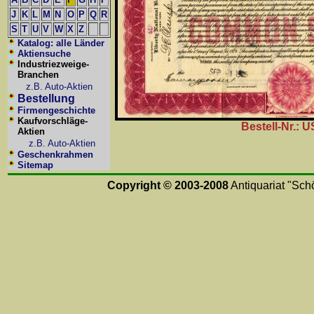
J
K
L
M
N
O
P
Q
R
S
T
U
V
W
X
Z
Katalog: alle Länder
Aktiensuche
Industriezweige-
Branchen
z.B. Auto-Aktien
Bestellung
Firmengeschichte
Kaufvorschläge-
Bestell-Nr.: 
Aktien
z.B. Auto-Aktien
Geschenkrahmen
Sitemap
Copyright © 2003-2008
Antiquariat "Schö