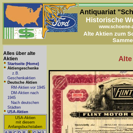
Antiquariat "Sc
Historische W
www.schoene-a
Alte Aktien zum 
Samme
Alles über alte
Alte
Aktien
Startseite (Home)
Aktiengeschenke
z.B.
Geschenkaktien
Deutsche Aktien
RM-Aktien vor 1945
DM-Aktien nach
1945
Nach deutschen
Städten
USA-Aktien
USA-Aktien
mit diesem
Anfangsbuchstaben
A
B
C
D
E
F
G
H
I