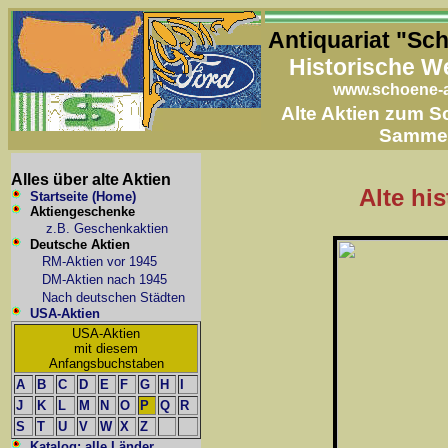
Antiquariat "Sc
Historische W
www.schoene-a
Alte Aktien zum 
Samme
Alles über alte Aktien
Alte hi
Startseite (Home)
Aktiengeschenke
z.B. Geschenkaktien
Deutsche Aktien
RM-Aktien vor 1945
DM-Aktien nach 1945
Nach deutschen Städten
USA-Aktien
USA-Aktien
mit diesem
Anfangsbuchstaben
A
B
C
D
E
F
G
H
I
J
K
L
M
N
O
P
Q
R
S
T
U
V
W
X
Z
Katalog: alle Länder