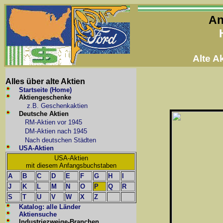
An
Alte 
Alles über alte Aktien
Startseite (Home)
Aktiengeschenke
z.B. Geschenkaktien
Deutsche Aktien
RM-Aktien vor 1945
DM-Aktien nach 1945
Nach deutschen Städten
USA-Aktien
USA-Aktien
mit diesem Anfangsbuchstaben
A
B
C
D
E
F
G
H
I
J
K
L
M
N
O
P
Q
R
S
T
U
V
W
X
Z
Katalog: alle Länder
Aktiensuche
Industriezweige-Branchen