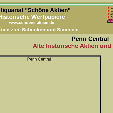
tiquariat "Schöne Aktien"
Ko
Im
AG
Historische Wertpapiere
Di
www.schoene-aktien.de
Aktien zum Schenken und Sammeln
Penn Central
Alte historische Aktien und