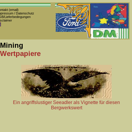
ntakt (email)
pressum / Datenschutz
B/Lieferbedingungen
sclaimer
 Mining
 Wertpapiere
Ein angriffslustiger Seeadler als Vignette für diesen
Bergwerkswert