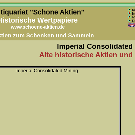
tiquariat "Schöne Aktien"
Ko
Im
AG
Historische Wertpapiere
Di
www.schoene-aktien.de
Aktien zum Schenken und Sammeln
Imperial Consolidated
Alte historische Aktien und