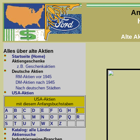
An
Alte 
Alles über alte Aktien
Startseite (Home)
Aktiengeschenke
z.B. Geschenkaktien
Deutsche Aktien
RM-Aktien vor 1945
DM-Aktien nach 1945
Nach deutschen Städten
USA-Aktien
USA-Aktien
mit diesem Anfangsbuchstaben
A
B
C
D
E
F
G
H
I
J
K
L
M
N
O
P
Q
R
S
T
U
V
W
X
Z
Katalog: alle Länder
Aktiensuche
Industriezweige-Branchen