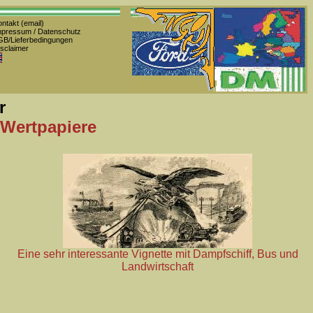
ntakt (email)
pressum / Datenschutz
B/Lieferbedingungen
sclaimer
r
 Wertpapiere
Eine sehr interessante Vignette mit Dampfschiff, Bus und
Landwirtschaft