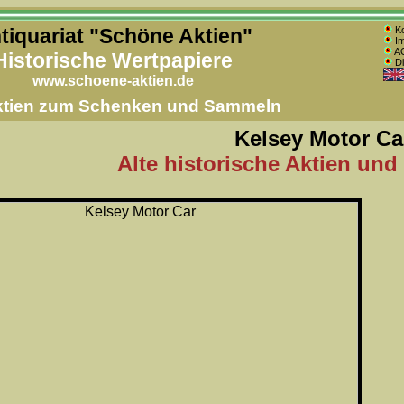
tiquariat "Schöne Aktien"
Ko
Im
AG
Historische Wertpapiere
Di
www.schoene-aktien.de
Aktien zum Schenken und Sammeln
Kelsey Motor Ca
Alte historische Aktien und