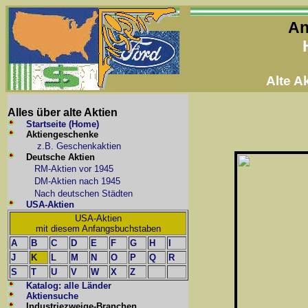
An
Alte 
Alles über alte Aktien
Startseite (Home)
Aktiengeschenke
z.B. Geschenkaktien
Deutsche Aktien
RM-Aktien vor 1945
DM-Aktien nach 1945
Nach deutschen Städten
USA-Aktien
USA-Aktien
mit diesem Anfangsbuchstaben
A
B
C
D
E
F
G
H
I
J
K
L
M
N
O
P
Q
R
S
T
U
V
W
X
Z
Katalog: alle Länder
Aktiensuche
Industriezweige-Branchen