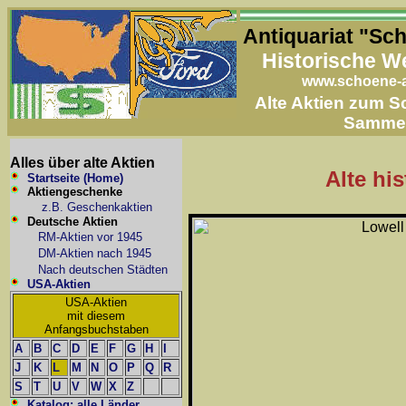
Antiquariat "Sc
Historische W
www.schoene-a
Alte Aktien zum 
Samme
Alles über alte Aktien
Alte hi
Startseite (Home)
Aktiengeschenke
z.B. Geschenkaktien
Deutsche Aktien
RM-Aktien vor 1945
DM-Aktien nach 1945
Nach deutschen Städten
USA-Aktien
USA-Aktien
mit diesem
Anfangsbuchstaben
A
B
C
D
E
F
G
H
I
J
K
L
M
N
O
P
Q
R
S
T
U
V
W
X
Z
Katalog: alle Länder