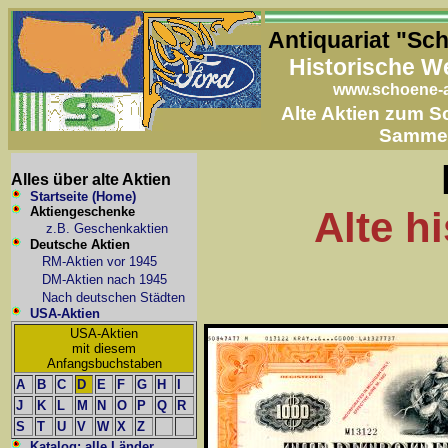
Antiquariat "Sc
Historische W
www.schoene-a
Alte Aktien zum 
Samme
Alles über alte Aktien
Startseite (Home)
Aktiengeschenke
Alte h
z.B. Geschenkaktien
Deutsche Aktien
RM-Aktien vor 1945
DM-Aktien nach 1945
Nach deutschen Städten
USA-Aktien
USA-Aktien
mit diesem
Anfangsbuchstaben
A
B
C
D
E
F
G
H
I
J
K
L
M
N
O
P
Q
R
S
T
U
V
W
X
Z
Katalog: alle Länder