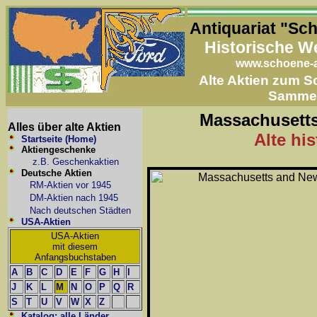
Antiquariat "Sc
Historische W
www.schoene-a
Alte Aktien zum 
Samme
Massachusetts
Alles über alte Aktien
Alte hi
Startseite (Home)
Aktiengeschenke
z.B. Geschenkaktien
Deutsche Aktien
RM-Aktien vor 1945
DM-Aktien nach 1945
Nach deutschen Städten
USA-Aktien
USA-Aktien
mit diesem
Anfangsbuchstaben
A
B
C
D
E
F
G
H
I
J
K
L
M
N
O
P
Q
R
S
T
U
V
W
X
Z
Katalog: alle Länder