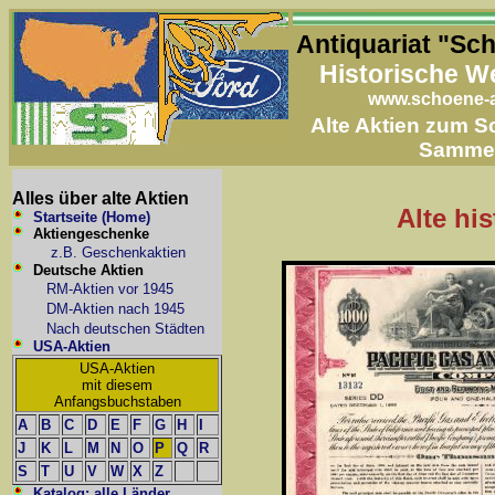
Antiquariat "Sc
Historische W
www.schoene-a
Alte Aktien zum 
Samme
Alles über alte Aktien
Alte hi
Startseite (Home)
Aktiengeschenke
z.B. Geschenkaktien
Deutsche Aktien
RM-Aktien vor 1945
DM-Aktien nach 1945
Nach deutschen Städten
USA-Aktien
USA-Aktien
mit diesem
Anfangsbuchstaben
A
B
C
D
E
F
G
H
I
J
K
L
M
N
O
P
Q
R
S
T
U
V
W
X
Z
Katalog: alle Länder