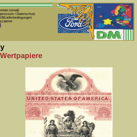
ntakt (email)
pressum / Datenschutz
B/Lieferbedingungen
sclaimer
ty
 Wertpapiere