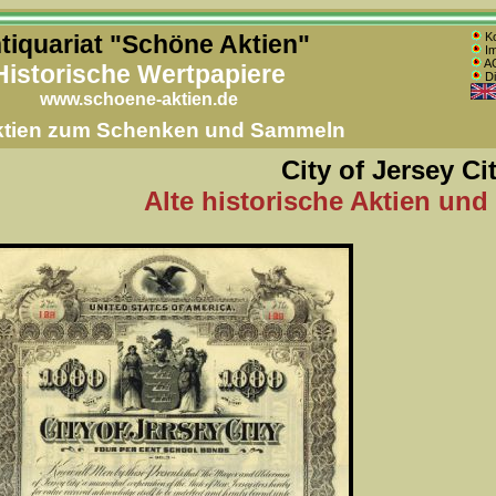
tiquariat "Schöne Aktien"
Ko
Im
AG
Historische Wertpapiere
Di
www.schoene-aktien.de
Aktien zum Schenken und Sammeln
City of Jersey Ci
Alte historische Aktien und