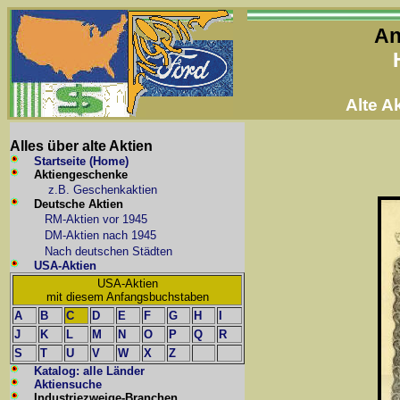
An
Alte 
Alles über alte Aktien
Startseite (Home)
Aktiengeschenke
z.B. Geschenkaktien
Deutsche Aktien
RM-Aktien vor 1945
DM-Aktien nach 1945
Nach deutschen Städten
USA-Aktien
USA-Aktien
mit diesem Anfangsbuchstaben
A
B
C
D
E
F
G
H
I
J
K
L
M
N
O
P
Q
R
S
T
U
V
W
X
Z
Katalog: alle Länder
Aktiensuche
Industriezweige-Branchen