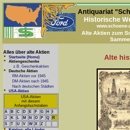
Antiquariat "Sc
Historische W
www.schoene-a
Alte Aktien zum 
Samme
Alles über alte Aktien
Alte hi
Startseite (Home)
Aktiengeschenke
z.B. Geschenkaktien
Deutsche Aktien
RM-Aktien vor 1945
DM-Aktien nach 1945
Nach deutschen Städten
USA-Aktien
USA-Aktien
mit diesem
Anfangsbuchstaben
A
B
C
D
E
F
G
H
I
J
K
L
M
N
O
P
Q
R
S
T
U
V
W
X
Z
Katalog: alle Länder