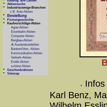
Katalog: alle Länder
Aktiensuche
Industriezweige-Branchen
z.B. Auto-Aktien
Bestellung
Firmengeschichte
Kaufvorschläge-Aktien
Agrar-Aktien
Eisenbahn-Aktien
Computer-Aktien
Bergbau-Aktien
dt.Auslandsanleihen
Banken/Vers.-Aktien
Kommunikation-Aktien
Verkehr-Aktien
B
Erotik-Aktien
schöne Aktien
Geschenkrahmen
Sitemap
Infos
Karl Benz, Ma
Wilhelm Essli