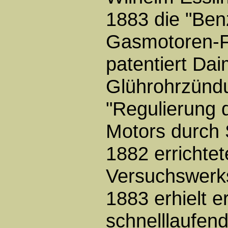
1883 die "Ben
Gasmotoren-F
patentiert Da
Glührohrzündu
"Regulierung 
Motors durch 
1882 errichtet
Versuchswerkst
1883 erhielt e
schnelllaufe