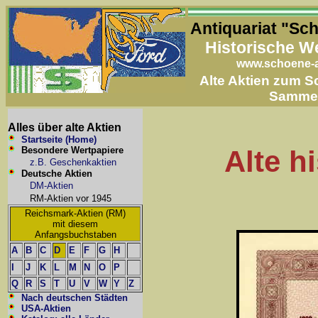
Antiquariat "Sc
Historische W
www.schoene-a
Alte Aktien zum 
Samme
Alles über alte Aktien
Startseite (Home)
Besondere Wertpapiere
Alte h
z.B. Geschenkaktien
Deutsche Aktien
DM-Aktien
RM-Aktien vor 1945
Reichsmark-Aktien (RM)
mit diesem
Anfangsbuchstaben
A
B
C
D
E
F
G
H
I
J
K
L
M
N
O
P
Q
R
S
T
U
V
W
Y
Z
Nach deutschen Städten
USA-Aktien