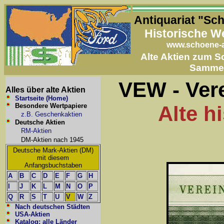
Antiquariat "Sc
Historische W
www.schoene-a
Alte Aktien zum 
Samme
VEW - Vere
Alles über alte Aktien
Startseite (Home)
Besondere Wertpapiere
Alte h
z.B. Geschenkaktien
Deutsche Aktien
RM-Aktien
DM-Aktien nach 1945
Deutsche Mark-Aktien (DM)
mit diesem
Anfangsbuchstaben
A
B
C
D
E
F
G
H
I
J
K
L
M
N
O
P
Q
R
S
T
U
V
W
Z
Nach deutschen Städten
USA-Aktien
Katalog: alle Länder