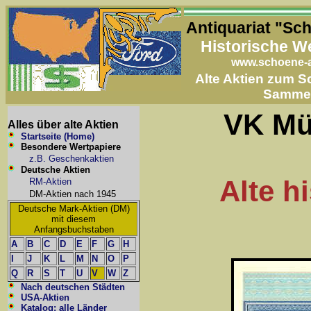
Antiquariat "Sc
Historische W
www.schoene-a
Alte Aktien zum 
Samme
VK Mü
Alles über alte Aktien
Startseite (Home)
Besondere Wertpapiere
z.B. Geschenkaktien
Deutsche Aktien
Alte h
RM-Aktien
DM-Aktien nach 1945
Deutsche Mark-Aktien (DM)
mit diesem
Anfangsbuchstaben
A
B
C
D
E
F
G
H
I
J
K
L
M
N
O
P
Q
R
S
T
U
V
W
Z
Nach deutschen Städten
USA-Aktien
Katalog: alle Länder