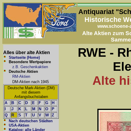
Antiquariat "Sc
Historische W
www.schoene-a
Alte Aktien zum 
Samme
RWE - Rh
Alles über alte Aktien
Startseite (Home)
Besondere Wertpapiere
Ele
z.B. Geschenkaktien
Deutsche Aktien
Alte h
RM-Aktien
DM-Aktien nach 1945
Deutsche Mark-Aktien (DM)
mit diesem
Anfangsbuchstaben
A
B
C
D
E
F
G
H
I
J
K
L
M
N
O
P
Q
R
S
T
U
V
W
Z
Nach deutschen Städten
USA-Aktien
Katalog: alle Länder