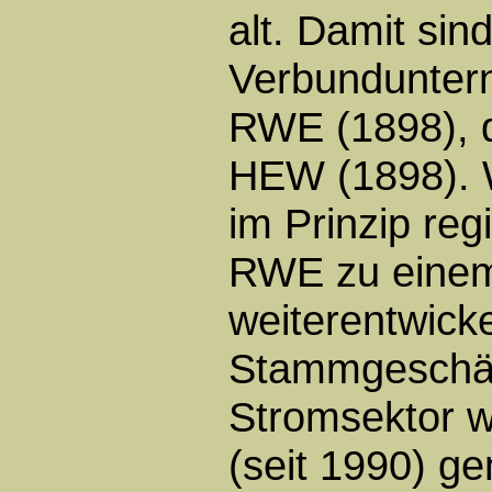
alt. Damit si
Verbunduntern
RWE (1898), 
HEW (1898).
im Prinzip reg
RWE zu einem
weiterentwick
Stammgeschäf
Stromsektor w
(seit 1990) 