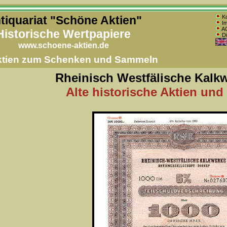
tiquariat "Schöne Aktien"
Ko
Im
AG
Historische Wertpapiere
Di
www.schoene-aktien.de
Aktien zum Schenken und Sammeln
Rheinisch Westfälische Kalk
Alte historische Aktien und