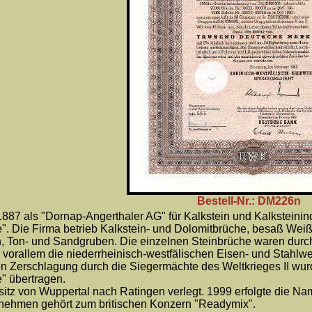
Bestell-Nr.: DM226n
1887 als "Dornap-Angerthaler AG" für Kalkstein und Kalksteini
". Die Firma betrieb Kalkstein- und Dolomitbrüche, besaß Wei
n, Ton- und Sandgruben. Die einzelnen Steinbrüche waren dur
vorallem die niederrheinisch-westfälischen Eisen- und Stahlwer
n Zerschlagung durch die Siegermächte des Weltkrieges II wu
" übertragen.
itz von Wuppertal nach Ratingen verlegt. 1999 erfolgte die N
rnehmen gehört zum britischen Konzern "Readymix".