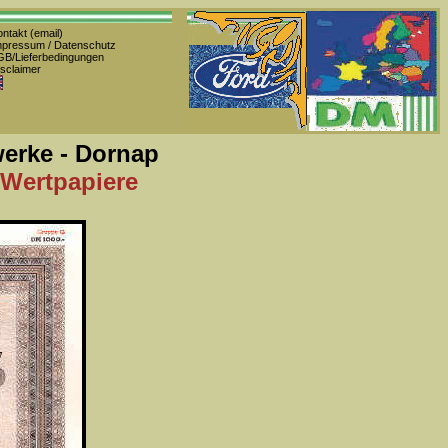
ntakt (email)
pressum / Datenschutz
B/Lieferbedingungen
sclaimer
werke - Dornap
 Wertpapiere