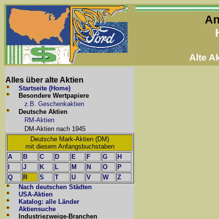
An
Alte 
Alles über alte Aktien
Startseite (Home)
Besondere Wertpapiere
z.B. Geschenkaktien
Deutsche Aktien
RM-Aktien
DM-Aktien nach 1945
Deutsche Mark-Aktien (DM)
mit diesem Anfangsbuchstaben
A
B
C
D
E
F
G
H
I
J
K
L
M
N
O
P
Q
R
S
T
U
V
W
Z
Nach deutschen Städten
USA-Aktien
Katalog: alle Länder
Aktiensuche
Industriezweige-Branchen