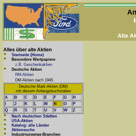
An
Alte 
Alles über alte Aktien
Startseite (Home)
Besondere Wertpapiere
z.B. Geschenkaktien
Deutsche Aktien
RM-Aktien
DM-Aktien nach 1945
Deutsche Mark-Aktien (DM)
mit diesem Anfangsbuchstaben
A
B
C
D
E
F
G
H
I
J
K
L
M
N
O
P
Q
R
S
T
U
V
W
Z
Nach deutschen Städten
USA-Aktien
Katalog: alle Länder
Aktiensuche
Industriezweige-Branchen