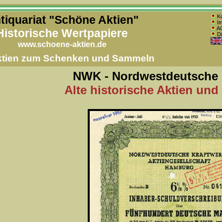
tiquariat "Schöne Aktien"
Ko
Im
AG
Historische Wertpapiere
Di
www.schoene-aktien.de
Aktien zum Schenken und Sammeln
NWK - Nordwestdeutsche 
Alte historische Aktien und