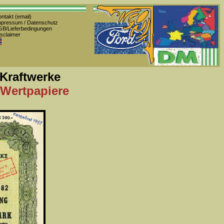
ntakt (email)
pressum / Datenschutz
B/Lieferbedingungen
sclaimer
Kraftwerke
 Wertpapiere