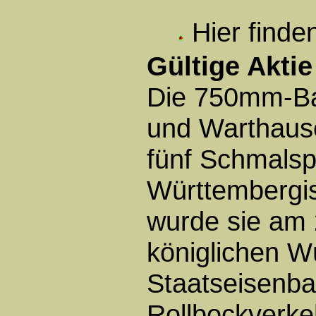
Hier finde
Gültige Aktie
Die 750mm-B
und Warthause
fünf Schmalsp
Württembergis
wurde sie am
königlichen W
Staatseisenba
Rollbockverke