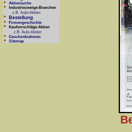
Aktiensuche
Industriezweige-Branchen
z.B. Auto-Aktien
Bestellung
Firmengeschichte
Kaufvorschläge-Aktien
z.B. Auto-Aktien
Geschenkrahmen
Sitemap
Be