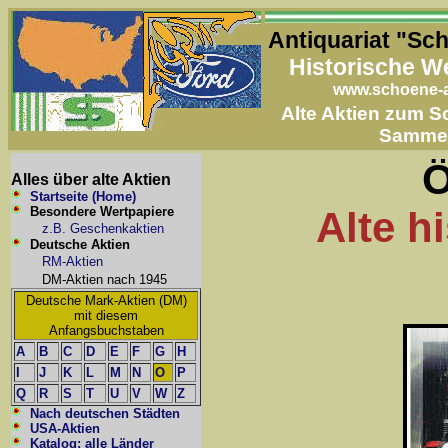
Antiquariat "Sc
Historische W
www.schoene-a
Alte Aktien zum 
Samme
Ö
Alles über alte Aktien
Startseite (Home)
Besondere Wertpapiere
Alte h
z.B. Geschenkaktien
Deutsche Aktien
RM-Aktien
DM-Aktien nach 1945
Deutsche Mark-Aktien (DM)
mit diesem
Anfangsbuchstaben
A
B
C
D
E
F
G
H
I
J
K
L
M
N
O
P
Q
R
S
T
U
V
W
Z
Nach deutschen Städten
USA-Aktien
Katalog: alle Länder