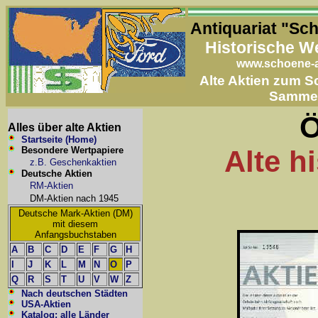
Antiquariat "Sc
Historische W
www.schoene-a
Alte Aktien zum 
Samme
Ö
Alles über alte Aktien
Startseite (Home)
Besondere Wertpapiere
Alte h
z.B. Geschenkaktien
Deutsche Aktien
RM-Aktien
DM-Aktien nach 1945
Deutsche Mark-Aktien (DM)
mit diesem
Anfangsbuchstaben
A
B
C
D
E
F
G
H
I
J
K
L
M
N
O
P
Q
R
S
T
U
V
W
Z
Nach deutschen Städten
USA-Aktien
Katalog: alle Länder