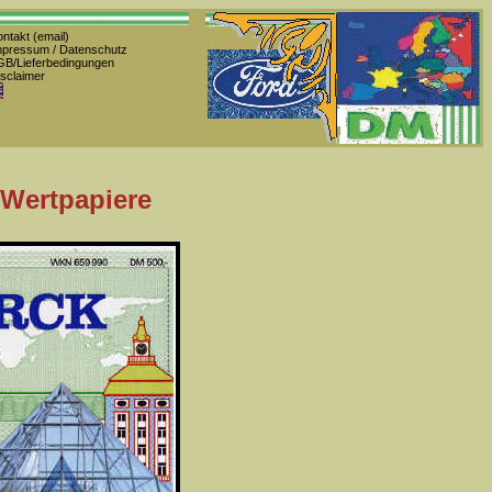
ntakt (email)
pressum / Datenschutz
B/Lieferbedingungen
sclaimer
 Wertpapiere