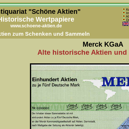
tiquariat "Schöne Aktien"
Ko
Im
AG
Historische Wertpapiere
Di
www.schoene-aktien.de
Aktien zum Schenken und Sammeln
Merck KGaA
Alte historische Aktien und