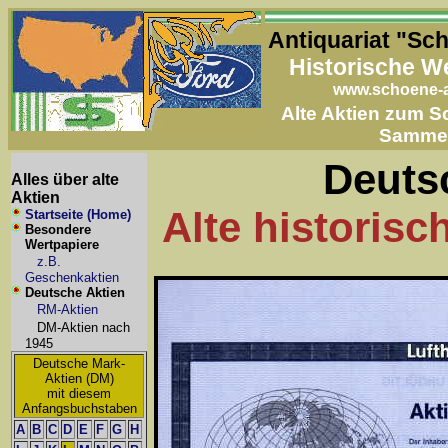
Antiquariat "Sc
Historische W
www.schoene-a
Alte Aktien zum 
Samme
Deuts
Alles über alte
Aktien
Alte historisc
Startseite (Home)
Besondere
Wertpapiere
z.B.
Geschenkaktien
Deutsche Aktien
RM-Aktien
DM-Aktien nach
1945
Deutsche Mark-
Aktien (DM)
mit diesem
Anfangsbuchstaben
A
B
C
D
E
F
G
H