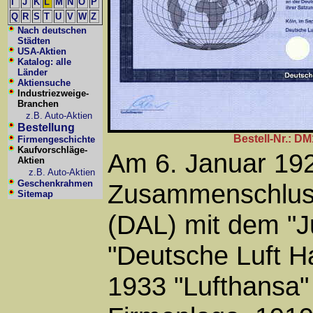
I
J
K
L
M
N
O
P
Q
R
S
T
U
V
W
Z
Nach deutschen
Städten
USA-Aktien
Katalog: alle
Länder
Aktiensuche
Industriezweige-
Branchen
z.B. Auto-Aktien
Bestellung
Bestell-Nr.: D
Firmengeschichte
Kaufvorschläge-
Am 6. Januar 192
Aktien
z.B. Auto-Aktien
Geschenkrahmen
Zusammenschluss
Sitemap
(DAL) mit dem "J
"Deutsche Luft H
1933 "Lufthansa"