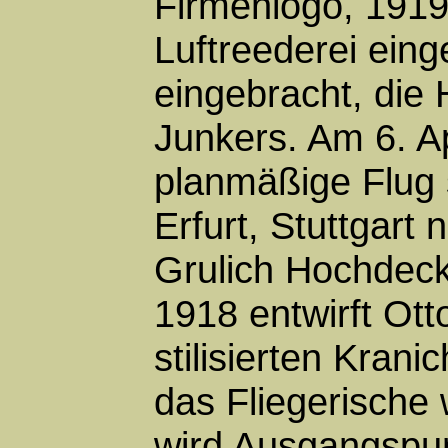
Firmenlogo, 191
Luftreederei ein
eingebracht, die
Junkers. Am 6. Ap
planmäßige Flug s
Erfurt, Stuttgart
Grulich Hochdeck
1918 entwirft Ott
stilisierten Kran
das Fliegerische
wird Ausgangspun