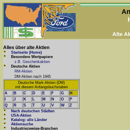
An
Alte 
Alles über alte Aktien
Startseite (Home)
Besondere Wertpapiere
z.B. Geschenkaktien
Deutsche Aktien
RM-Aktien
DM-Aktien nach 1945
Deutsche Mark-Aktien (DM)
mit diesem Anfangsbuchstaben
A
B
C
D
E
F
G
H
I
J
K
L
M
N
O
P
Q
R
S
T
U
V
W
Z
Nach deutschen Städten
USA-Aktien
Katalog: alle Länder
Aktiensuche
Industriezweige-Branchen