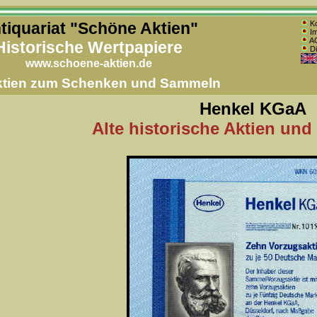
tiquariat "Schöne Aktien"
Ko
Im
AG
Historische Wertpapiere
Di
www.schoene-aktien.de
Aktien zum Schenken und Sammeln
Henkel KGaA
Alte historische Aktien und