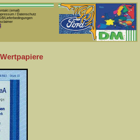
ntakt (email)
pressum / Datenschutz
B/Lieferbedingungen
sclaimer
 Wertpapiere