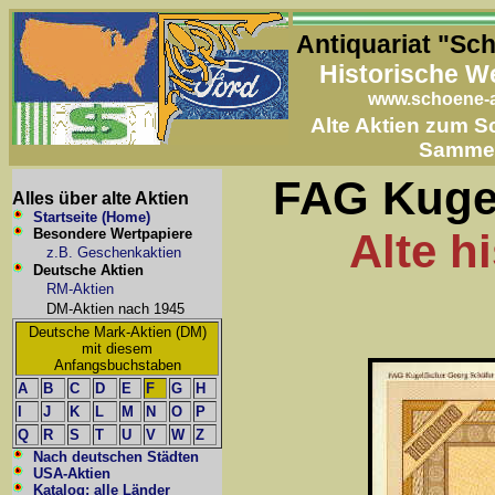
Antiquariat "Sc
Historische W
www.schoene-a
Alte Aktien zum 
Samme
FAG Kugel
Alles über alte Aktien
Startseite (Home)
Besondere Wertpapiere
Alte h
z.B. Geschenkaktien
Deutsche Aktien
RM-Aktien
DM-Aktien nach 1945
Deutsche Mark-Aktien (DM)
mit diesem
Anfangsbuchstaben
A
B
C
D
E
F
G
H
I
J
K
L
M
N
O
P
Q
R
S
T
U
V
W
Z
Nach deutschen Städten
USA-Aktien
Katalog: alle Länder