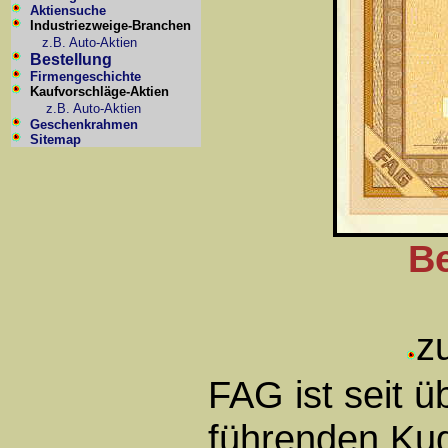
Aktiensuche
Industriezweige-Branchen
z.B. Auto-Aktien
Bestellung
Firmengeschichte
Kaufvorschläge-Aktien
z.B. Auto-Aktien
Geschenkrahmen
Sitemap
Be
z
FAG ist seit ü
führenden Kug