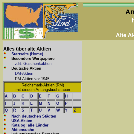
An
Alte 
Alles über alte Aktien
Startseite (Home)
Besondere Wertpapiere
z.B. Geschenkaktien
Deutsche Aktien
DM-Aktien
RM-Aktien vor 1945
Reichsmark-Aktien (RM)
mit diesem Anfangsbuchstaben
A
B
C
D
E
F
G
H
I
J
K
L
M
N
O
P
Q
R
S
T
U
V
W
Y
Z
Nach deutschen Städten
USA-Aktien
Katalog: alle Länder
Aktiensuche