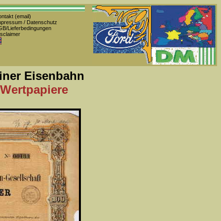
ntakt (email)
pressum / Datenschutz
B/Lieferbedingungen
sclaimer
iner Eisenbahn
 Wertpapiere