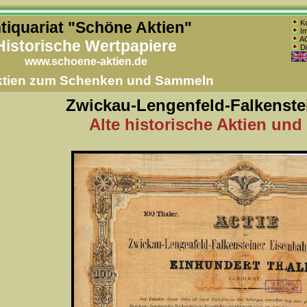
tiquariat "Schöne Aktien"
Ko
Im
AG
Historische Wertpapiere
Di
www.schoene-aktien.de
Aktien zum Schenken und Sammeln
Zwickau-Lengenfeld-Falkenste
Alte historische Aktien und