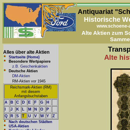
Antiquariat "Sc
Historische W
www.schoene-a
Alte Aktien zum 
Samme
Transp
Alles über alte Aktien
Alte hi
Startseite (Home)
Besondere Wertpapiere
z.B. Geschenkaktien
Deutsche Aktien
DM-Aktien
RM-Aktien vor 1945
Reichsmark-Aktien (RM)
mit diesem
Anfangsbuchstaben
A
B
C
D
E
F
G
H
I
J
K
L
M
N
O
P
Q
R
S
T
U
V
W
Y
Z
Nach deutschen Städten
USA-Aktien