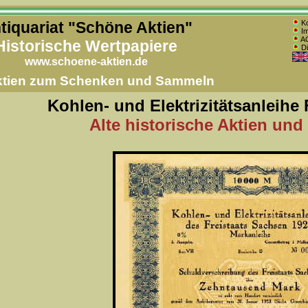
tiquariat "Schöne Aktien"
Ko
Im
AG
Historische Wertpapiere
Di
www.schoene-aktien.de
Aktien zum Schenken und Sammeln
Kohlen- und Elektrizitätsanleihe
Alte historische Aktien und