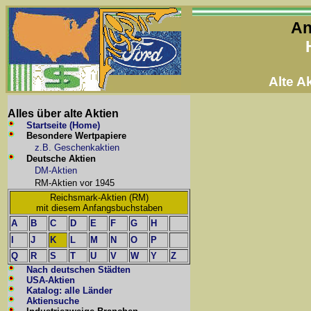
An
Alte 
Alles über alte Aktien
Startseite (Home)
Besondere Wertpapiere
z.B. Geschenkaktien
Deutsche Aktien
DM-Aktien
RM-Aktien vor 1945
Reichsmark-Aktien (RM)
mit diesem Anfangsbuchstaben
A
B
C
D
E
F
G
H
I
J
K
L
M
N
O
P
Q
R
S
T
U
V
W
Y
Z
Nach deutschen Städten
USA-Aktien
Katalog: alle Länder
Aktiensuche