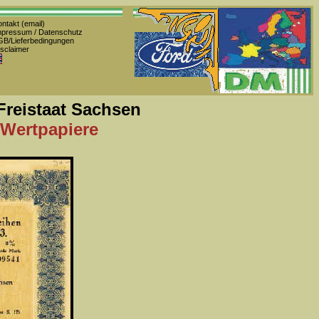
ntakt (email)
pressum / Datenschutz
B/Lieferbedingungen
sclaimer
 Freistaat Sachsen
 Wertpapiere