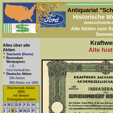
Antiquariat "Sc
Historische W
www.schoene-a
Alte Aktien zum 
Samme
Kraftwe
Alles über alte
Alte his
Aktien
Startseite (Home)
Besondere
Wertpapiere
z.B.
Geschenkaktien
Deutsche Aktien
DM-Aktien
RM-Aktien vor 1945
Reichsmark-Aktien
(RM)
mit diesem
Anfangsbuchstaben
A
B
C
D
E
F
G
H
I
J
K
L
M
N
O
P