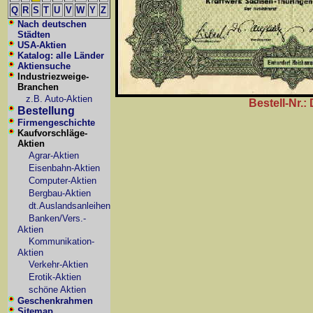
Q
R
S
T
U
V
W
Y
Z
Nach deutschen
Städten
USA-Aktien
Katalog: alle Länder
Aktiensuche
Industriezweige-
Branchen
z.B. Auto-Aktien
Bestell-Nr.:
Bestellung
Firmengeschichte
Kaufvorschläge-
Aktien
Agrar-Aktien
Eisenbahn-Aktien
Computer-Aktien
Bergbau-Aktien
dt.Auslandsanleihen
Banken/Vers.-
Aktien
Kommunikation-
Aktien
Verkehr-Aktien
Erotik-Aktien
schöne Aktien
Geschenkrahmen
Sitemap