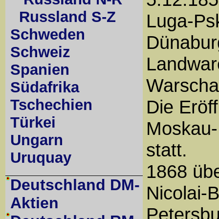
Russland S-Z
Luga-Psk
Schweden
Dünabur
Schweiz
Landwar
Spanien
Warscha
Südafrika
Tschechien
Die Eröf
Türkei
Moskau-
Ungarn
statt.
Uruquay
1868 übe
Deutschland DM-
Nicolai
Aktien
Petersbu