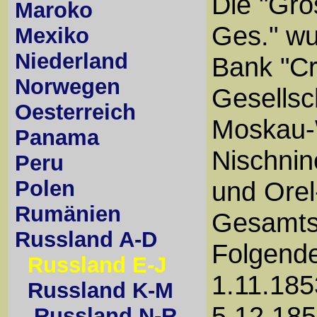
Die "Gro
Maroko
Ges." wu
Mexiko
Niederland
Bank "Cr
Norwegen
Gesellsc
Oesterreich
Moskau-
Panama
Nischni
Peru
Polen
und Orel
Rumänien
Gesamtst
Russland A-D
Folgende
Russland E-J
1.11.185
Russland K-M
5.12.185
Russland N-R