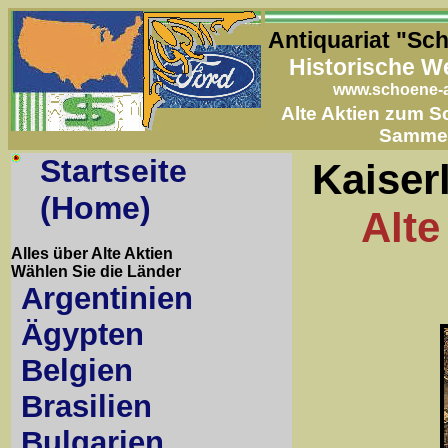
Antiquariat "Sc
Historische W
www.schoene-a
Alte Aktien zum 
Samme
Startseite
Kaiser
(Home)
Alte
Alles über Alte Aktien
Wählen Sie die Länder
Argentinien
Ägypten
Belgien
Brasilien
Bulgarien