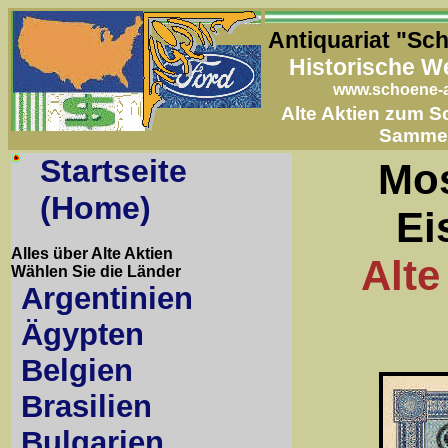
Antiquariat "Sc
Historische W
www.schoene-a
Alte Aktien zum 
Samme
Startseite
Mo
(Home)
Ei
Alles über Alte Aktien
Alte
Wählen Sie die Länder
Argentinien
Ägypten
Belgien
Brasilien
Bulgarien