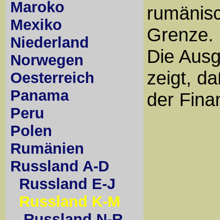
Maroko
rumänisc
Mexiko
Grenze.
Niederland
Die Aus
Norwegen
zeigt, d
Oesterreich
Panama
der Finan
Peru
Polen
Rumänien
Russland A-D
Russland E-J
Russland K-M
Russland N-R