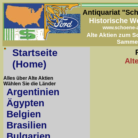
Antiquariat "Sc
Historische W
www.schoene-a
Alte Aktien zum 
Samme
Startseite
Alt
(Home)
Alles über Alte Aktien
Wählen Sie die Länder
Argentinien
Ägypten
Belgien
Brasilien
Bulgarien