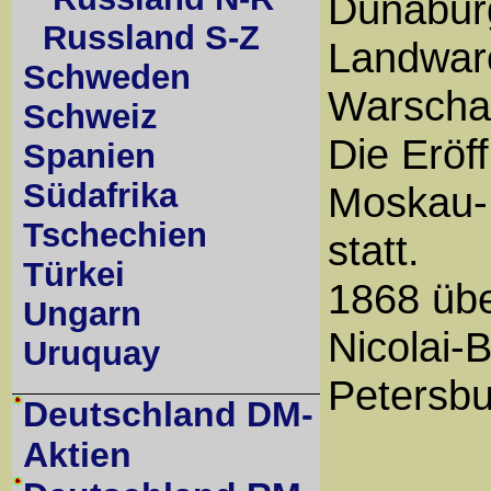
Dünabur
Russland S-Z
Landwar
Schweden
Warscha
Schweiz
Die Eröf
Spanien
Südafrika
Moskau-
Tschechien
statt.
Türkei
1868 übe
Ungarn
Nicolai
Uruquay
Petersbu
Deutschland DM-
Aktien