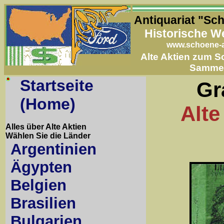
Antiquariat "Sc
Historische W
www.schoene-a
Alte Aktien zum 
Samme
Startseite
Gr
(Home)
Alte
Alles über Alte Aktien
Wählen Sie die Länder
Argentinien
Ägypten
Belgien
Brasilien
Bulgarien