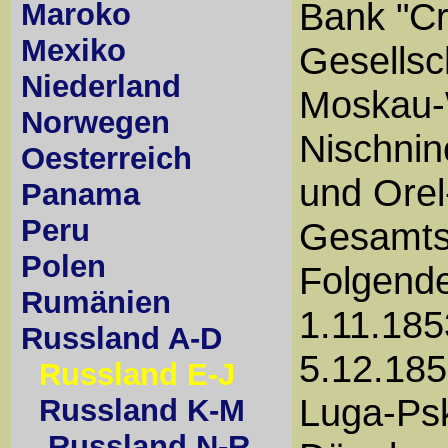
Bank "Cr
Maroko
Mexiko
Gesellsc
Niederland
Moskau-
Norwegen
Nischni
Oesterreich
und Orel
Panama
Peru
Gesamtst
Polen
Folgende
Rumänien
1.11.185
Russland A-D
5.12.185
Russland E-J
Luga-Psk
Russland K-M
Russland N-R