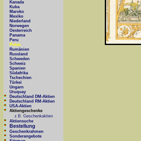
Kanada
Kuba
Maroko
Mexiko
Niederland
Norwegen
Oesterreich
Panama
Peru
Polen
Rumänien
Russland
Schweden
Schweiz
Spanien
Südafrika
Tschechien
Türkei
Ungarn
Uruquay
Deutschland DM-Aktien
Deutschland RM-Aktien
USA-Aktien
Aktiengeschenke
z.B. Geschenkaktien
Aktiensuche
Bestellung
Geschenkrahmen
Sonderangebote
Sitemap