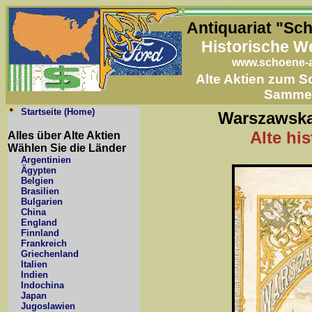
Antiquariat "Sc
Historische W
www.schoene-a
Alte Aktien zum 
Samme
Startseite (Home)
Warszawska
Alte hi
Alles über Alte Aktien
Wählen Sie die Länder
Argentinien
Ägypten
Belgien
Brasilien
Bulgarien
China
England
Finnland
Frankreich
Griechenland
Italien
Indien
Indochina
Japan
Jugoslawien