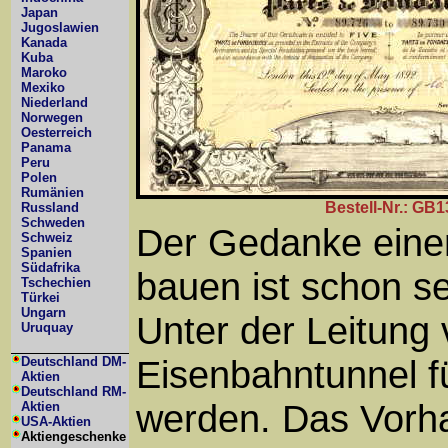
Japan
Jugoslawien
Kanada
Kuba
Maroko
Mexiko
Niederland
Norwegen
Oesterreich
Panama
Peru
Polen
Rumänien
Bestell-Nr.: GB1
Russland
Schweden
Der Gedanke einen
Schweiz
Spanien
Südafrika
bauen ist schon se
Tschechien
Türkei
Ungarn
Unter der Leitung 
Uruquay
Eisenbahntunnel f
Deutschland DM-
Aktien
Deutschland RM-
werden. Das Vorha
Aktien
USA-Aktien
Aktiengeschenke