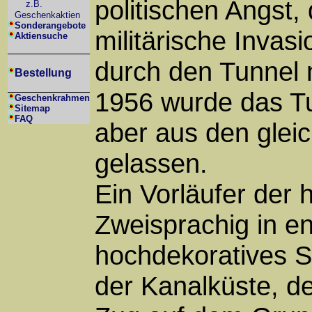
politischen Angst,
z.B.
Geschenkaktien
Sonderangebote
militärische Invas
Aktiensuche
durch den Tunnel 
Bestellung
1956 wurde das T
Geschenkrahmen
Sitemap
FAQ
aber aus den glei
gelassen.
Ein Vorläufer der 
Zweisprachig in en
hochdekoratives S
der Kanalküste, d