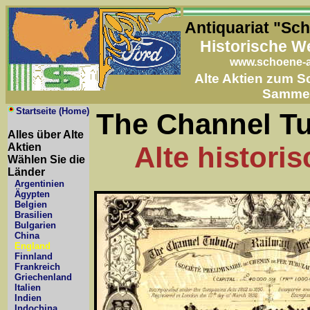
Antiquariat "Sc
Historische W
www.schoene-a
Alte Aktien zum 
Samme
Startseite (Home)
The Channel Tu
Alles über Alte
Aktien
Alte histori
Wählen Sie die
Länder
Argentinien
Ägypten
Belgien
Brasilien
Bulgarien
China
England
Finnland
Frankreich
Griechenland
Italien
Indien
Indochina