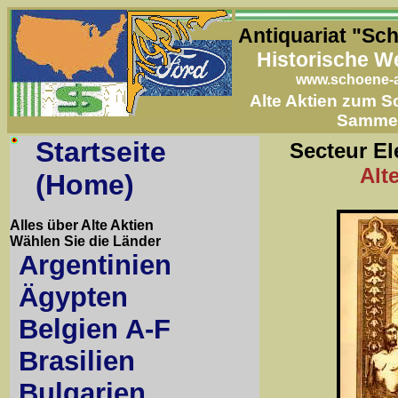
Antiquariat "Sc
Historische W
www.schoene-a
Alte Aktien zum 
Samme
Startseite
Secteur El
Alt
(Home)
Alles über Alte Aktien
Wählen Sie die Länder
Argentinien
Ägypten
Belgien A-F
Brasilien
Bulgarien