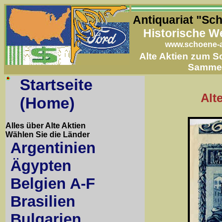
Antiquariat "Sc
Historische W
www.schoene-a
Alte Aktien zum 
Samme
Startseite
Alt
(Home)
Alles über Alte Aktien
Wählen Sie die Länder
Argentinien
Ägypten
Belgien A-F
Brasilien
Bulgarien